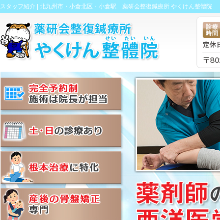
スタッフ紹介 |
北九州市・小倉北区・小倉駅 薬研会整復鍼療所 やくけん整體院