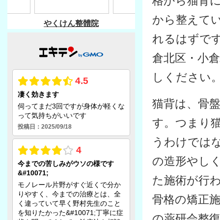
格から猫背
から整えて
れるはずで
倉北区・小
しください
猫背は、骨
す。つまり
うわけでは
の造形やし
た施術が行
骨格の矯正
の薬研会整