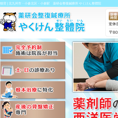
猫背 |
北九州市・小倉北区・小倉駅 薬研会整復鍼療所 やくけん整體院