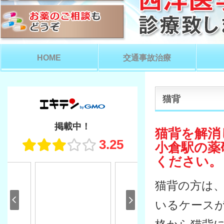
HOME
交通事故治療
猫背
猫背を解消
小倉駅の薬
ください。
猫背の方は
いるケース